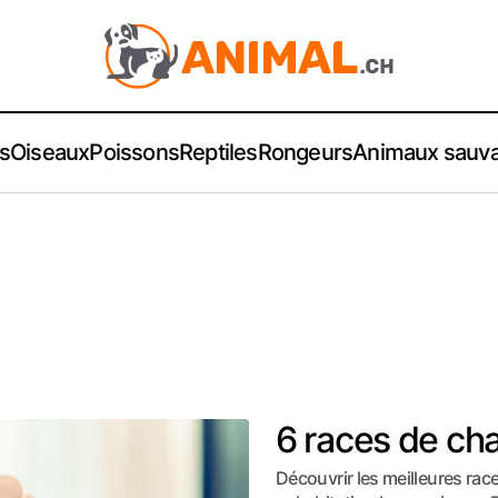
s
Oiseaux
Poissons
Reptiles
Rongeurs
Animaux sauv
6 races de cha
Découvrir les meilleures rac