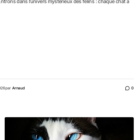
trons dans l’univers mystérieux des félins : chaque chat a
026
par
Arnaud
0