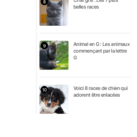
Chat gris : Les 7 plus
belles races
Animal en G : Les animaux
commençant par la lettre
G
Voici 8 races de chien qui
adorent être enlacées