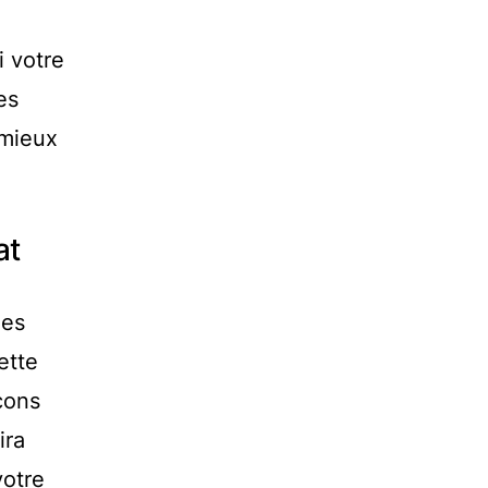
i votre
es
 mieux
at
les
ette
açons
ira
votre