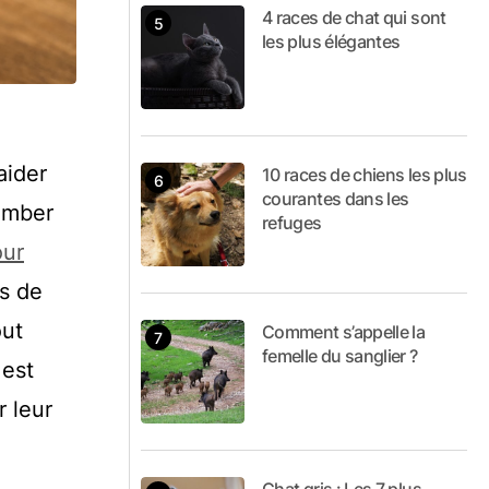
4 races de chat qui sont
les plus élégantes
aider
10 races de chiens les plus
courantes dans les
tomber
refuges
our
es de
out
Comment s’appelle la
femelle du sanglier ?
 est
 leur