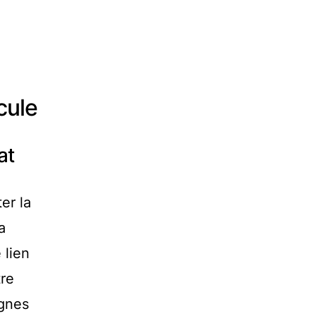
cule
at
er la
a
 lien
tre
ignes