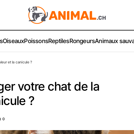
s
Oiseaux
Poissons
Reptiles
Rongeurs
Animaux sauv
eur et la canicule ?
r votre chat de la
icule ?
0