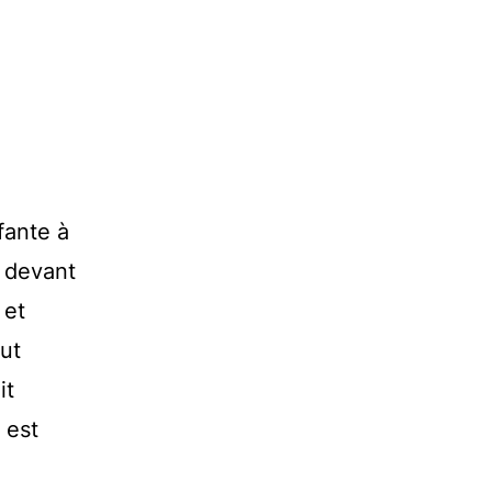
fante à
e devant
 et
aut
it
 est