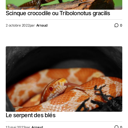
Scinque crocodile ou Tribolonotus gracilis
2 octobre 2022
par
Arnaud
0
Le serpent des blés
13 mai 2022
par
Arnaud
0