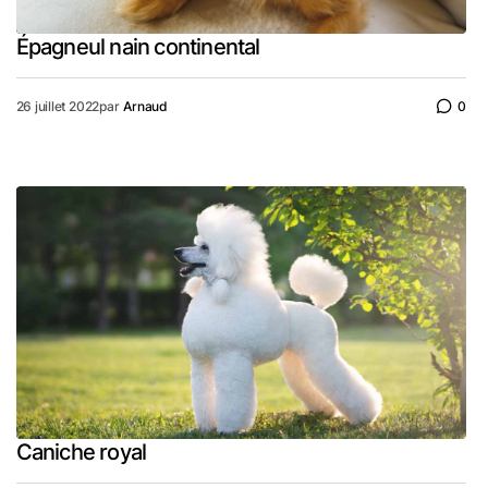
Épagneul nain continental
26 juillet 2022
par
Arnaud
0
Caniche royal