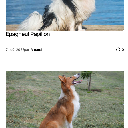
Épagneul Papillon
7 août 2022
par
Arnaud
0