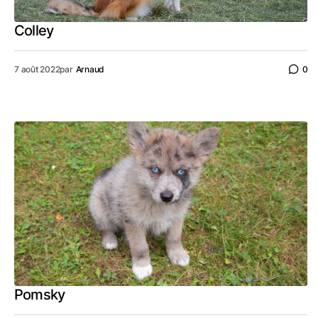
Colley
7 août 2022
par
Arnaud
0
Pomsky