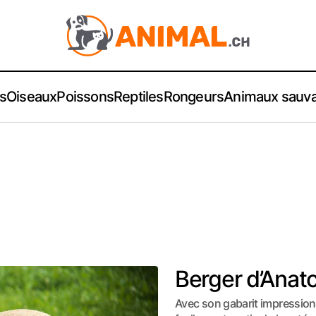
s
Oiseaux
Poissons
Reptiles
Rongeurs
Animaux sauv
Berger d’Anato
Avec son gabarit impressionn