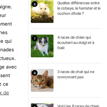
Quelles différences entre
aigne.
le cobaye, le hamster et le
cochon d’Inde ?
eur
rament
ines
4 races de chien qui
ce qui
écoutent au doigt et à
l’oeil
enades
ectueux.
age avec
3 races de chat qui ne
isent
ronronnent pas
z ce
x de
Voici les 8 races de chien