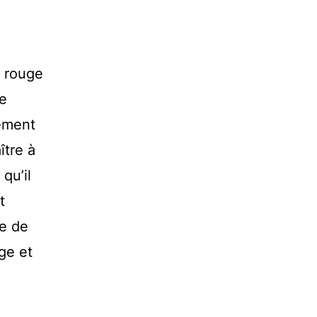
e rouge
ce
ément
ître à
qu’il
t
le de
ge et