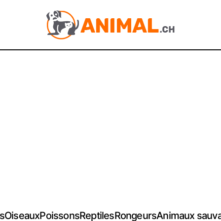
s
Oiseaux
Poissons
Reptiles
Rongeurs
Animaux sauv