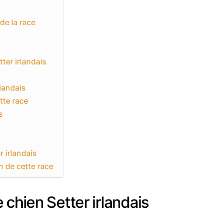
de la race
ter irlandais
rlandais
tte race
s
r irlandais
n de cette race
 chien Setter irlandais