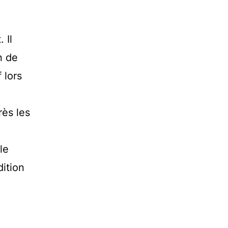
 Il
n de
 lors
a
rès les
 le
dition