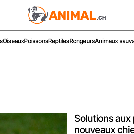
s
Oiseaux
Poissons
Reptiles
Rongeurs
Animaux sauv
Solutions aux
nouveaux chi