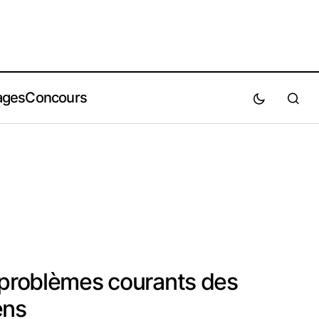
ages
Concours
 problèmes courants des
ens