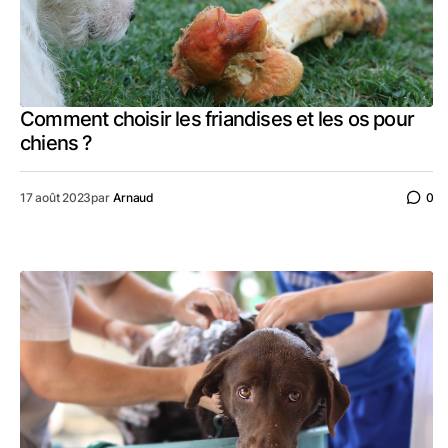
Comment choisir les friandises et les os pour
chiens ?
17 août 2023
par
Arnaud
0