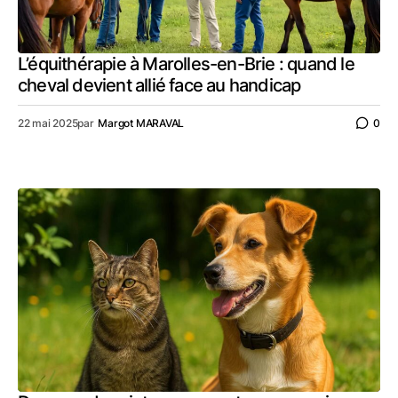
L’équithérapie à Marolles-en-Brie : quand le
cheval devient allié face au handicap
22 mai 2025
par
Margot MARAVAL
0