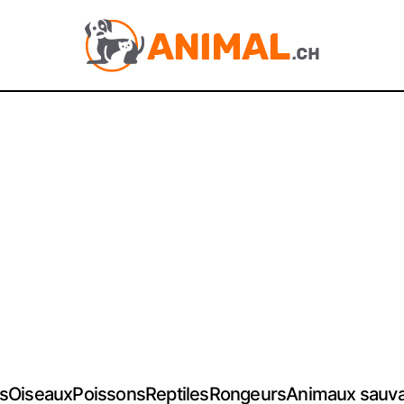
s
Oiseaux
Poissons
Reptiles
Rongeurs
Animaux sauv