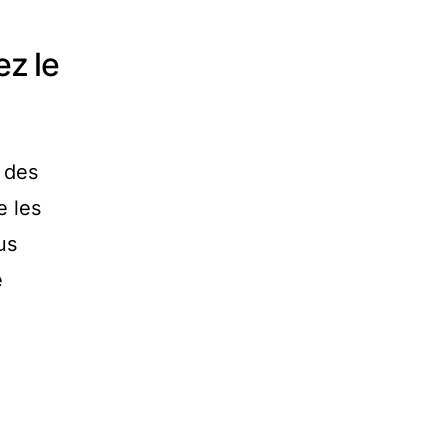
ez le
n des
e les
us
é