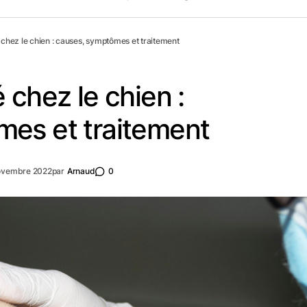
chez le chien : causes, symptômes et traitement
 chez le chien :
es et traitement
ovembre 2022
par
Arnaud
0