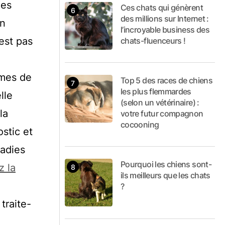
les
Ces chats qui génèrent
des millions sur Internet :
un
l’incroyable business des
’est pas
chats-fluenceurs !
ômes de
Top 5 des races de chiens
les plus flemmardes
lle
(selon un vétérinaire) :
la
votre futur compagnon
cocooning
stic et
ladies
Pourquoi les chiens sont-
 la
ils meilleurs que les chats
?
traite-