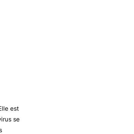
lle est
virus se
s