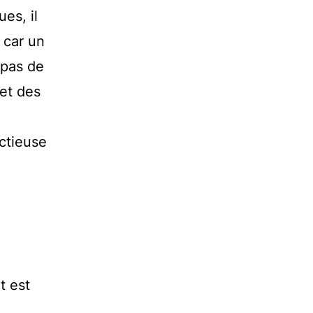
ues, il
 car un
 pas de
et des
ctieuse
t est