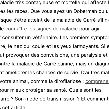
ladie très contagieuse et mortelle qui affecte 
utes les races. Que vous ayez un Doberman ou 
sque d’être atteint de la maladie de Carré s’il n
 de
connaître les signes de maladie
pour agir
 consulter un vétérinaire. Les premiers sympt
e, le nez qui coule et les yeux larmoyants. Si e
eut provoquer des convulsions, une paralysie et 
ontre la maladie de Carré canine, mais un diagno
t améliorer les chances de survie. D’autres ma
otre animal, comme la dirofilariose :
comprenez
our mieux protéger sa santé. Quels sont les
arré ? Son mode de transmission ? Et comment 
 cet article.