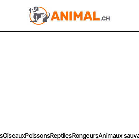
s
Oiseaux
Poissons
Reptiles
Rongeurs
Animaux sauv