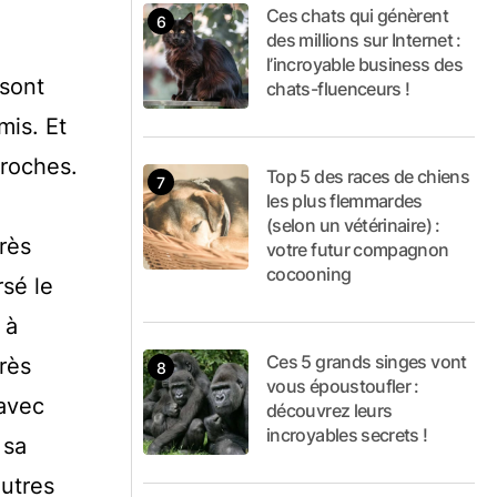
Ces chats qui génèrent
des millions sur Internet :
l’incroyable business des
 sont
chats-fluenceurs !
mis. Et
proches.
Top 5 des races de chiens
les plus flemmardes
(selon un vétérinaire) :
rès
votre futur compagnon
cocooning
rsé le
 à
Ces 5 grands singes vont
rès
vous époustoufler :
 avec
découvrez leurs
incroyables secrets !
 sa
autres