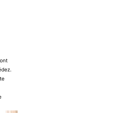
ont
édez.
te
e