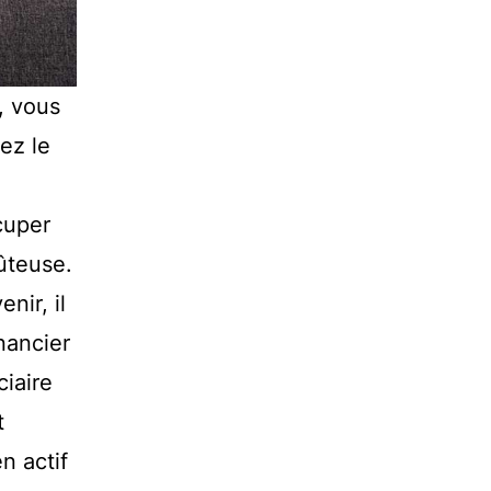
, vous
ez le
cuper
ûteuse.
nir, il
nancier
ciaire
t
n actif