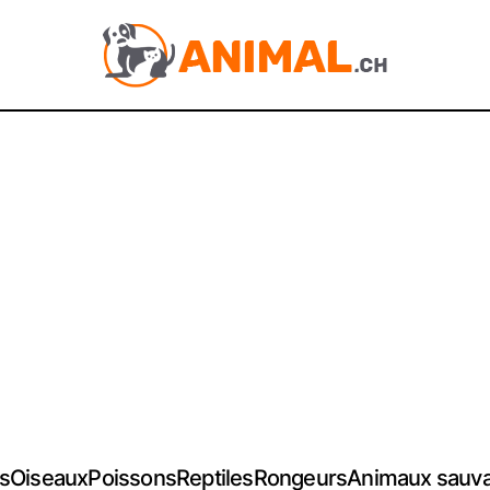
s
Oiseaux
Poissons
Reptiles
Rongeurs
Animaux sauv