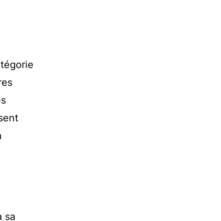
tégorie
res
es
sent
a
à sa