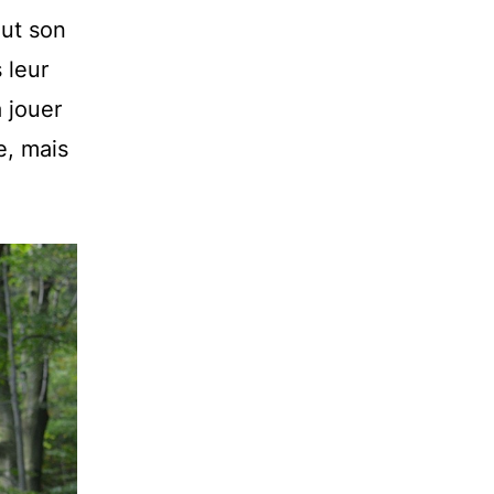
out son
 leur
 jouer
e, mais