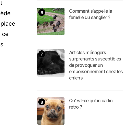
t
Comment s’appelle la
sède
femelle du sanglier ?
 place
r ce
es
Articles ménagers
surprenants susceptibles
de provoquer un
empoisonnement chez les
chiens
Qu’est-ce qu’un carlin
rétro ?