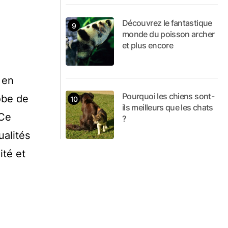
Découvrez le fantastique
monde du poisson archer
et plus encore
 en
Pourquoi les chiens sont-
obe de
ils meilleurs que les chats
 Ce
?
alités
ité et