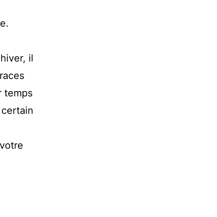
e.
iver, il
 races
ar temps
 certain
 votre