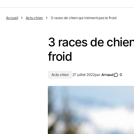
Accueil
Actu chien
3 races de chien qui n’aiment pas le froid
3 races de chien
froid
Actu chien
27 juillet 2022
par
Arnaud
0