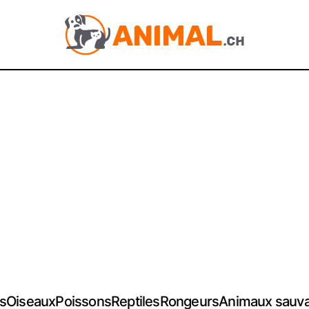
s
Oiseaux
Poissons
Reptiles
Rongeurs
Animaux sauv