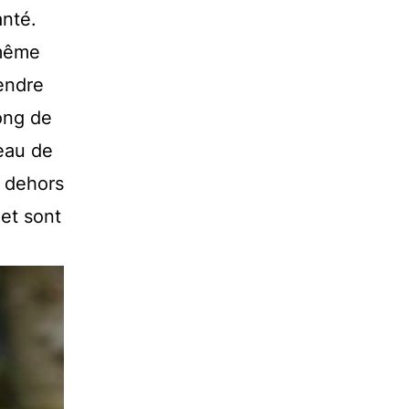
anté.
 même
rendre
long de
veau de
e dehors
et sont