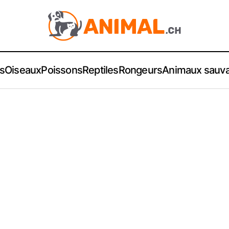
s
Oiseaux
Poissons
Reptiles
Rongeurs
Animaux sauv