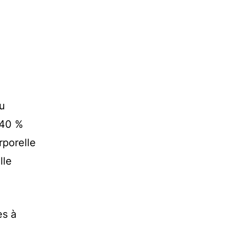
du
 40 %
rporelle
lle
es à