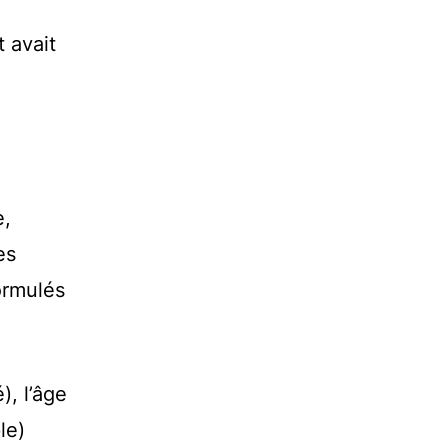
t avait
e,
es
ormulés
), l’âge
le)