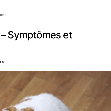
des
t – Symptômes et
0