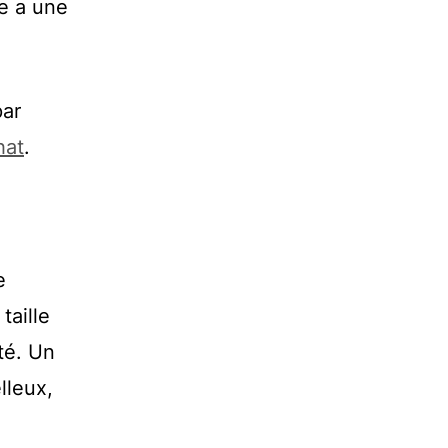
ce a une
par
hat
.
e
taille
té. Un
lleux,