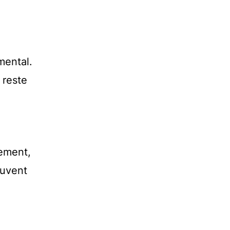
mental.
 reste
ement,
ouvent