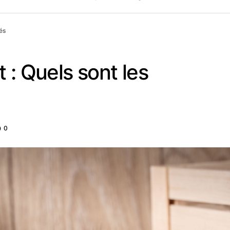
és
 : Quels sont les
0