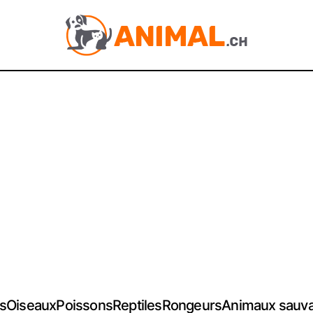
s
Oiseaux
Poissons
Reptiles
Rongeurs
Animaux sauv