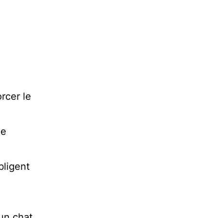
rcer le
de
bligent
 un chat