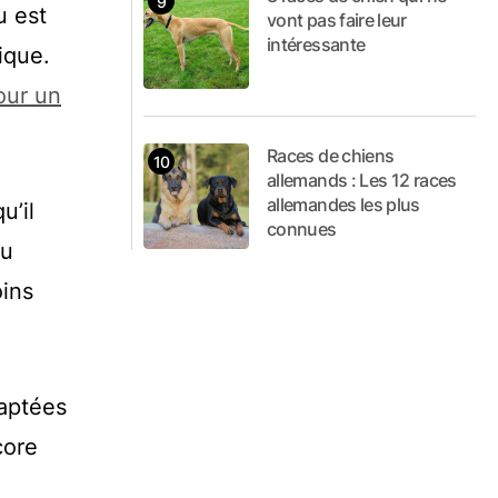
u est
vont pas faire leur
intéressante
ique.
our un
Races de chiens
allemands : Les 12 races
allemandes les plus
u’il
connues
eu
oins
daptées
core