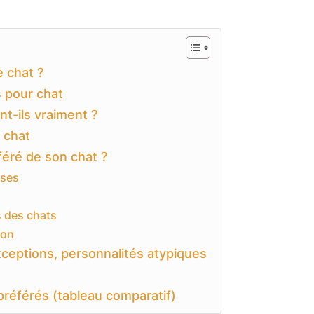
e chat ?
s pour chat
nt-ils vraiment ?
r chat
éré de son chat ?
nses
s des chats
son
ceptions, personnalités atypiques
référés (tableau comparatif)