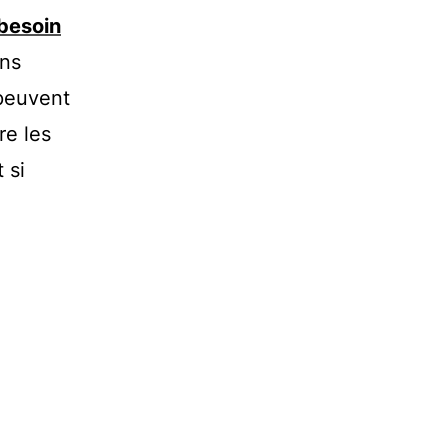
 besoin
ens
 peuvent
re les
 si