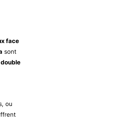
ux face
a
sont
r
double
s, ou
ffrent