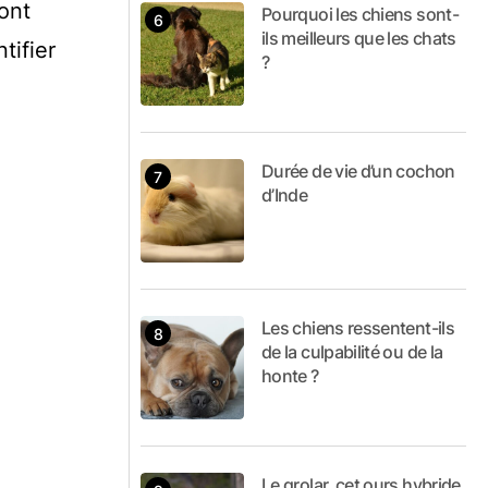
ont
Pourquoi les chiens sont-
ils meilleurs que les chats
tifier
?
Durée de vie d’un cochon
d’Inde
Les chiens ressentent-ils
de la culpabilité ou de la
honte ?
Le grolar, cet ours hybride