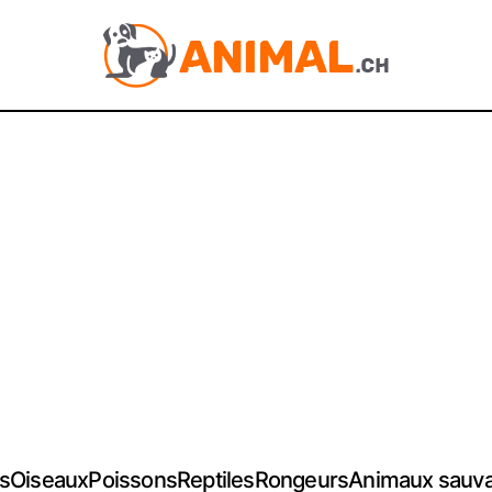
s
Oiseaux
Poissons
Reptiles
Rongeurs
Animaux sauv