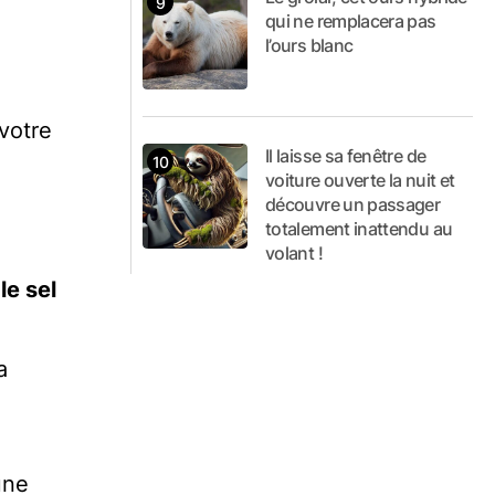
qui ne remplacera pas
l’ours blanc
votre
Il laisse sa fenêtre de
voiture ouverte la nuit et
découvre un passager
totalement inattendu au
volant !
le sel
a
une