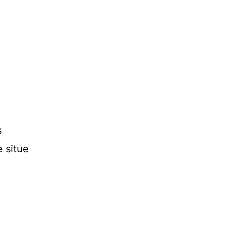
s
 situe