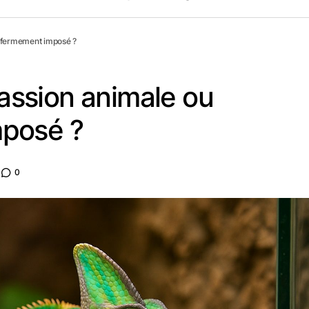
enfermement imposé ?
 Passion animale ou
posé ?
d
0