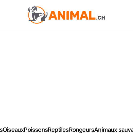
s
Oiseaux
Poissons
Reptiles
Rongeurs
Animaux sauv