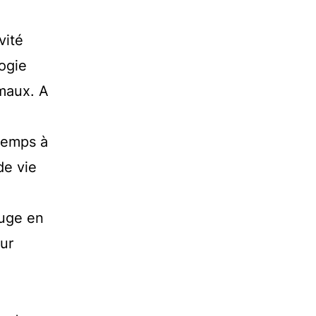
vité
logie
imaux. A
temps à
de vie
fuge en
eur