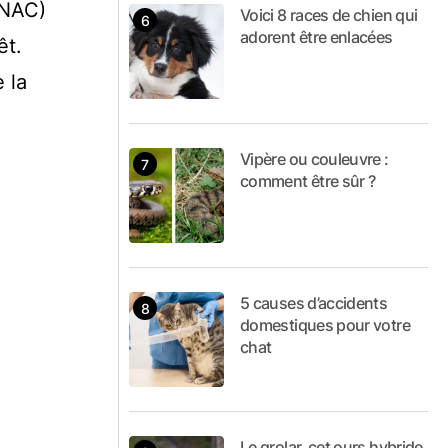
(NAC)
Voici 8 races de chien qui
adorent être enlacées
êt.
 la
Vipère ou couleuvre :
comment être sûr ?
5 causes d’accidents
domestiques pour votre
chat
Le grolar, cet ours hybride