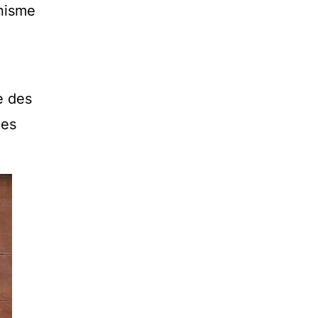
anisme
e des
des