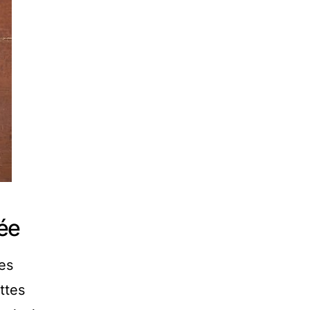
tée
es
ttes