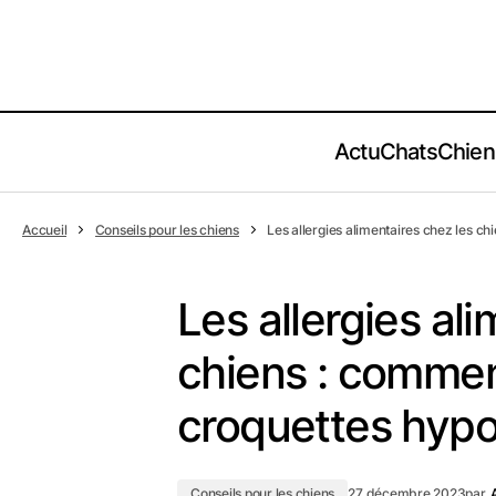
Actu
Chats
Chien
Accueil
Conseils pour les chiens
Les allergies alimentaires chez les c
Les allergies al
chiens : commen
croquettes hypo
Conseils pour les chiens
27 décembre 2023
par