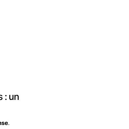
 : un
nse
.