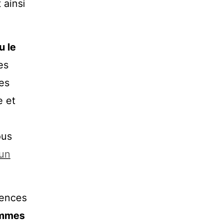
 ainsi
u le
es
les
e et
ous
 un
rences
ammes