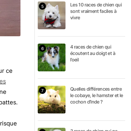
Les 10 races de chien qui
sont vraiment faciles à
vivre
4 races de chien qui
écoutent au doigt et à
l’oeil
ur ce
ies
Quelles différences entre
une
le cobaye, le hamster et le
cochon d’Inde ?
pattes.
 risque