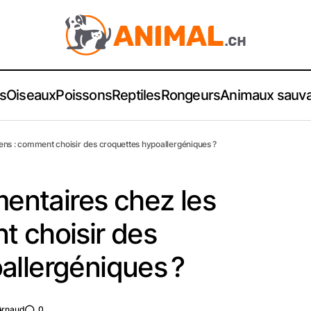
s
Oiseaux
Poissons
Reptiles
Rongeurs
Animaux sauv
hiens : comment choisir des croquettes hypoallergéniques ?
imentaires chez les
t choisir des
allergéniques ?
Arnaud
0