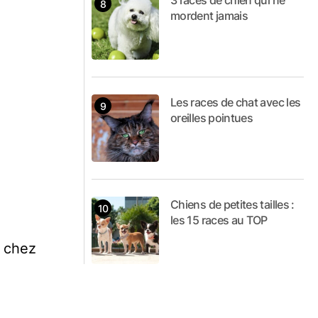
3 races de chien qui ne
mordent jamais
Les races de chat avec les
oreilles pointues
Chiens de petites tailles :
les 15 races au TOP
s chez