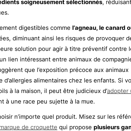
édients soigneusement sélectionnés
, réduisant
ues.
utement digestibles comme
l’agneau, le canard o
ées, diminuant ainsi les risques de provoquer d
leure solution pour agir à titre préventif contre 
ste un lien intéressant entre animaux de compagni
uggèrent que l’exposition précoce aux animaux
 d’allergies alimentaires chez les enfants. Si v
ils à la maison, il peut être judicieux d’
adopter
t à une race peu sujette à la mue.
hoisir n’importe quel produit. Misez sur les réfé
 marque de croquette
qui propose
plusieurs g