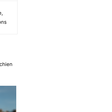
e,
ons
 chien