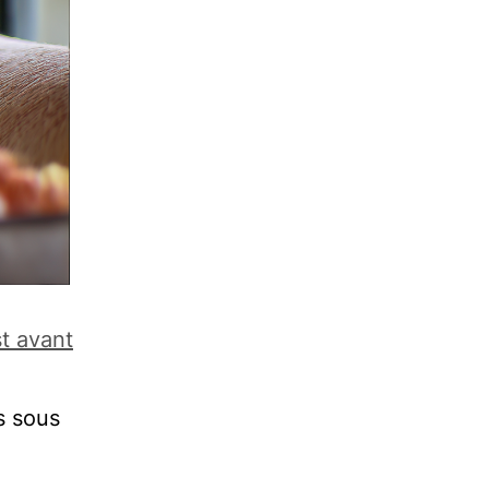
st avant
s sous