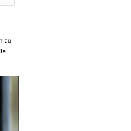
n au
lle