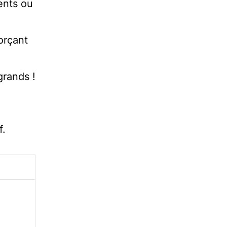
ents ou
orçant
grands !
f.