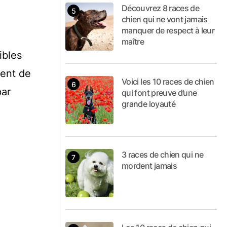
Découvrez 8 races de
chien qui ne vont jamais
manquer de respect à leur
maître
ibles
rent de
Voici les 10 races de chien
par
qui font preuve d’une
grande loyauté
3 races de chien qui ne
mordent jamais