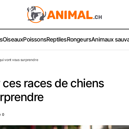
s
Oiseaux
Poissons
Reptiles
Rongeurs
Animaux sauv
 qui vont vous surprendre
r ces races de chiens
urprendre
0