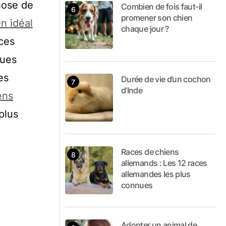
hose de
Combien de fois faut-il
promener son chien
n idéal
chaque jour ?
 ces
nues
es
Durée de vie d’un cochon
d’Inde
ens
plus
Races de chiens
allemands : Les 12 races
allemandes les plus
connues
Adopter un animal de