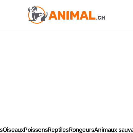
s
Oiseaux
Poissons
Reptiles
Rongeurs
Animaux sauv