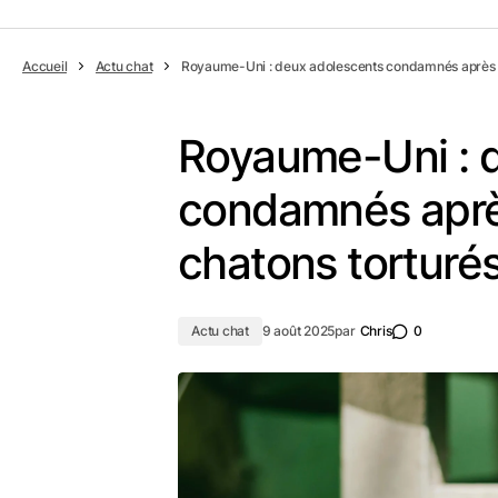
Accueil
Actu chat
Royaume-Uni : deux adolescents condamnés après l
Royaume-Uni : 
condamnés aprè
chatons torturé
Actu chat
9 août 2025
par
Chris
0