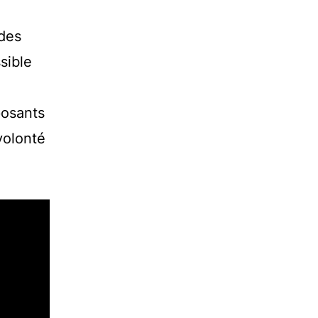
 des
sible
posants
volonté