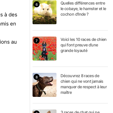
Quelles différences entre
le cobaye, le hamster et le
cochon d’Inde ?
s à des
mmis en
Voici les 10 races de chien
ions au
qui font preuve d’une
grande loyauté
Découvrez 8 races de
chien qui ne vont jamais
manquer de respect à leur
maître
3 races de chat qui ne