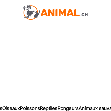
s
Oiseaux
Poissons
Reptiles
Rongeurs
Animaux sauv