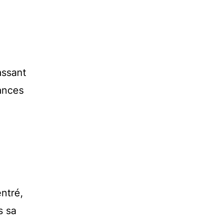
assant
tances
ntré,
s sa