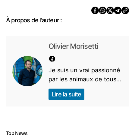
À propos de l'auteur :
Olivier Morisetti
Je suis un vrai passionné
par les animaux de tous
poils. Les chats, chiens,
Lire la suite
rongeurs, oiseaux,
poissons d'aquarium et
bien plus ont nourrit mon
enfance. Petit fils d'un
caméraman animalier,
Top News