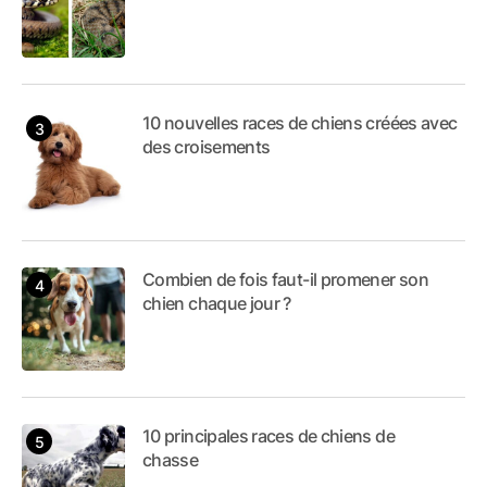
! Au lieu de faire des
études de journalisme
comme elle l'avait prévu,
elle a finalement choisi
10 nouvelles races de chiens créées avec
de faire plusieurs stages
des croisements
et formations en soins et
connaissances
vétérinaires.
Combien de fois faut-il promener son
chien chaque jour ?
10 principales races de chiens de
chasse