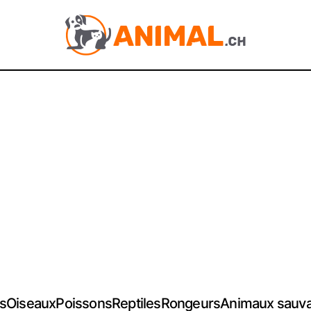
s
Oiseaux
Poissons
Reptiles
Rongeurs
Animaux sauv