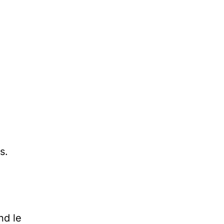
s.
nd le