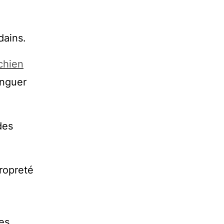
dains.
chien
inguer
des
ropreté
es