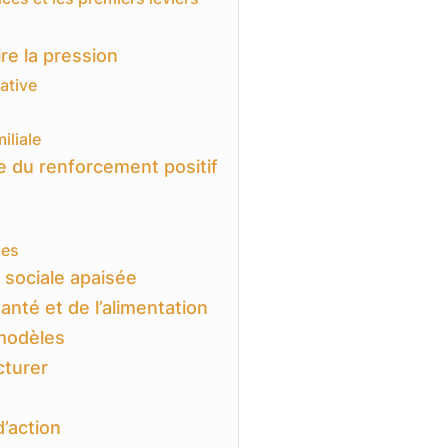
re la pression
ative
iliale
e du renforcement positif
les
e sociale apaisée
anté et de l’alimentation
 modèles
cturer
d’action