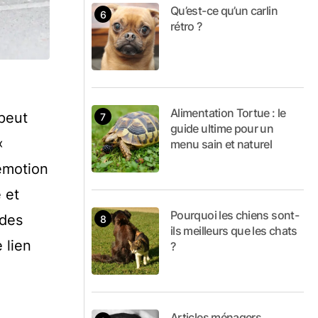
Qu’est-ce qu’un carlin
rétro ?
Alimentation Tortue : le
 peut
guide ultime pour un
«
menu sain et naturel
 émotion
 et
Pourquoi les chiens sont-
 des
ils meilleurs que les chats
 lien
?
Articles ménagers