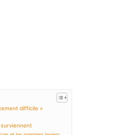
ment difficile »
surviennent
ices et les premiers leviers