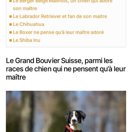
Le Berger Belge Malinois, un chien qui adore
son maître
Le Labrador Retriever et fan de son maitre
Le Chihuahua
Le Boxer ne pense qu’à leur maître adoré
Le Shiba Inu
Le Grand Bouvier Suisse, parmi les
races de chien qui ne pensent qu’à leur
maître