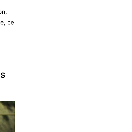
on,
ce, ce
es