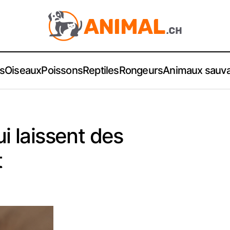
s
Oiseaux
Poissons
Reptiles
Rongeurs
Animaux sauv
i laissent des
t