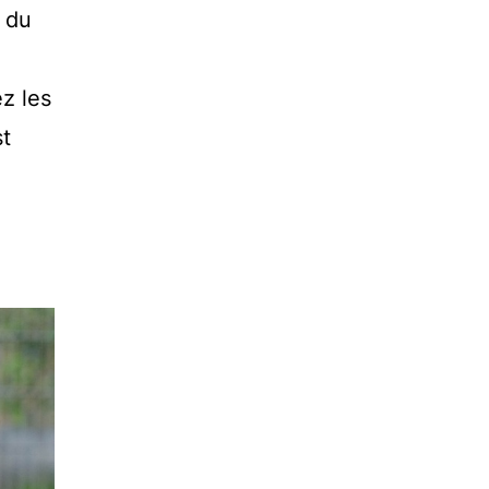
 du
z les
t