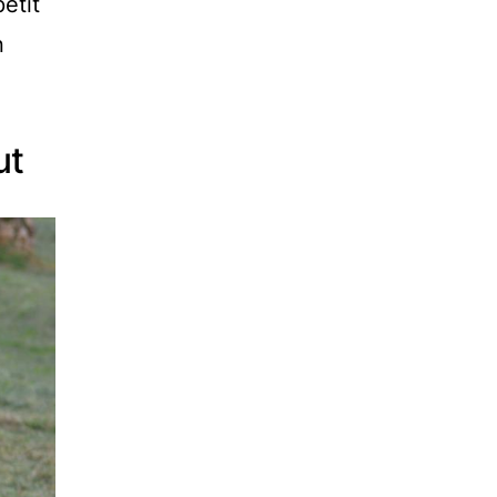
etit
n
ut