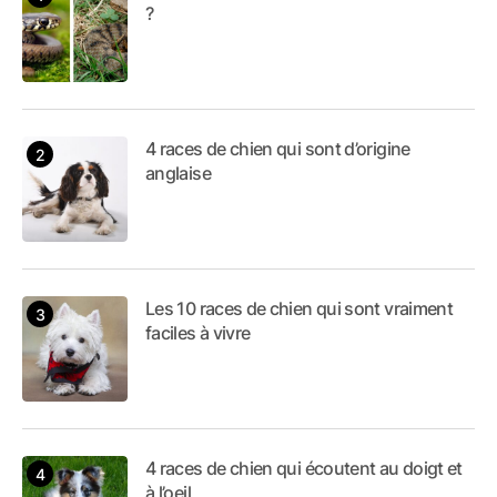
?
en communication et en
commerce marketing, je
suis une rédactrice en or,
dévouée à l'art de la
4 races de chien qui sont d’origine
rédaction. Mon parcours
anglaise
multiple nourrit ma
créativité, me permettant
d'offrir un contenu riche
et diversifié à mes
Les 10 races de chien qui sont vraiment
lecteurs.
faciles à vivre
4 races de chien qui écoutent au doigt et
à l’oeil