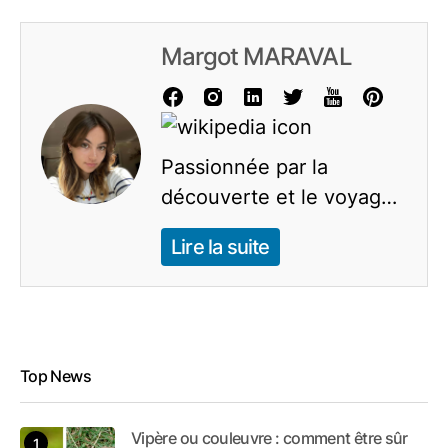
Margot MARAVAL
Passionnée par la
découverte et le voyage,
je consacre mes journées
Lire la suite
à explorer l'univers de
l'actualité et des conseils
pratiques. Mon but est de
vous partager mes
connaissances et
Top News
découvertes captivantes.
Forte d'une expérience
Vipère ou couleuvre : comment être sûr