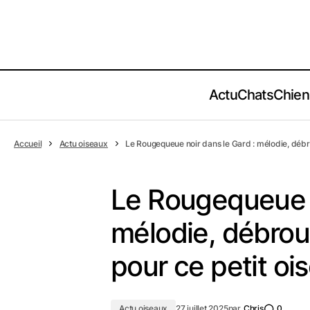
Actu
Chats
Chien
Accueil
Actu oiseaux
Le Rougequeue noir dans le Gard : mélodie, débrou
Le Rougequeue n
mélodie, débroui
pour ce petit oi
Actu oiseaux
27 juillet 2025
par
Chris
0