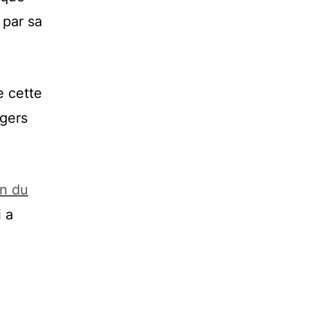
 par sa
e cette
ngers
on du
i a