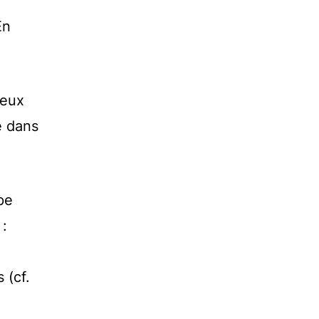
En
ieux
é dans
pe
 :
 (cf.