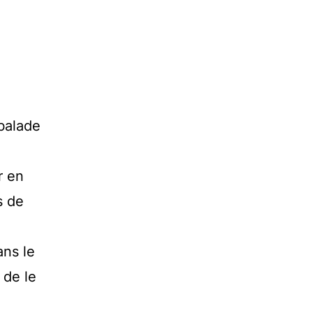
 balade
 en
s de
ans le
 de le