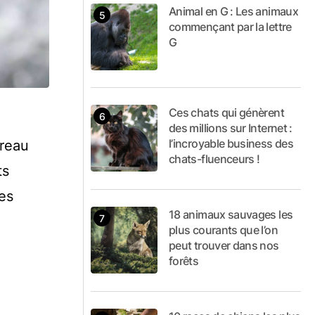
Animal en G : Les animaux
commençant par la lettre
G
Ces chats qui génèrent
des millions sur Internet :
l’incroyable business des
reau
chats-fluenceurs !
ts
es
18 animaux sauvages les
plus courants que l’on
peut trouver dans nos
forêts