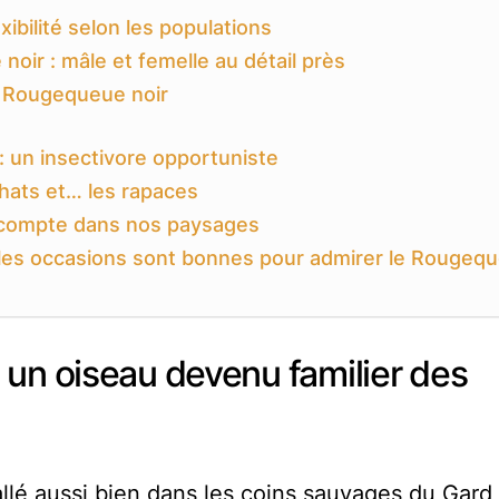
ibilité selon les populations
oir : mâle et femelle au détail près
 Rougequeue noir
 un insectivore opportuniste
hats et… les rapaces
 compte dans nos paysages
 les occasions sont bonnes pour admirer le Rougeq
 un oiseau devenu familier des
allé aussi bien dans les coins sauvages du Gard