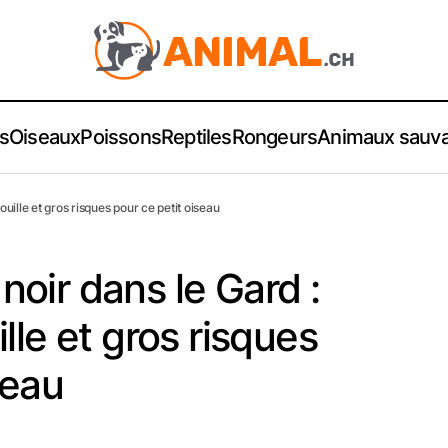
s
Oiseaux
Poissons
Reptiles
Rongeurs
Animaux sauv
ille et gros risques pour ce petit oiseau
oir dans le Gard :
lle et gros risques
seau