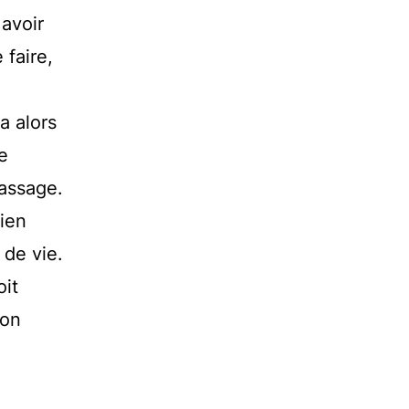
avoir
 faire,
a alors
e
passage.
hien
 de vie.
oit
non