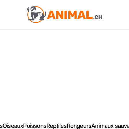
s
Oiseaux
Poissons
Reptiles
Rongeurs
Animaux sauv