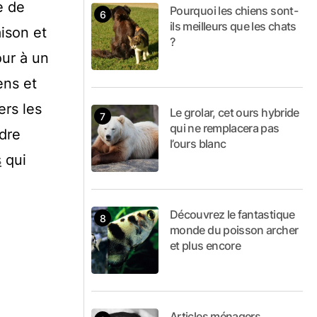
e de
Pourquoi les chiens sont-
ils meilleurs que les chats
ison et
?
our à un
ens et
ers les
Le grolar, cet ours hybride
qui ne remplacera pas
dre
l’ours blanc
s
qui
Découvrez le fantastique
monde du poisson archer
et plus encore
Articles ménagers