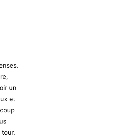
penses.
re,
oir un
ux et
ucoup
ous
 tour.