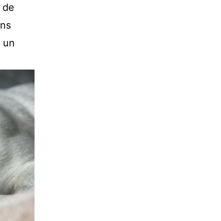
s de
ons
a un