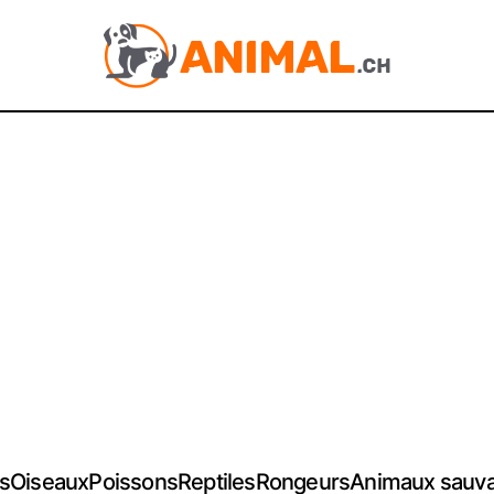
s
Oiseaux
Poissons
Reptiles
Rongeurs
Animaux sauv