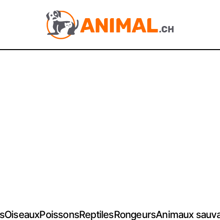
s
Oiseaux
Poissons
Reptiles
Rongeurs
Animaux sauv