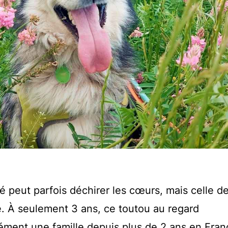
é peut parfois déchirer les cœurs, mais celle d
e. À seulement 3 ans, ce toutou au regard
ément une famille depuis plus de 2 ans en Fran