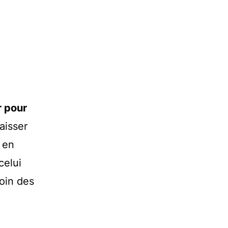
 pour
aisser
t en
celui
loin des