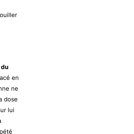
ouiller
 du
lacé en
nne ne
sa dose
ur lui
à
épété