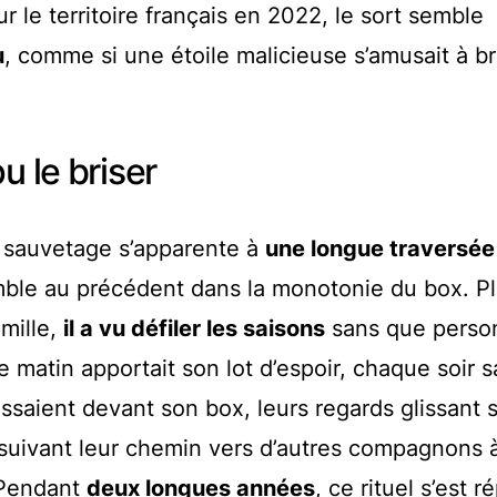
r le territoire français en 2022, le sort semble
u
, comme si une étoile malicieuse s’amusait à br
u le briser
n sauvetage s’apparente à
une longue traversée
mble au précédent dans la monotonie du box. P
amille,
il a vu défiler les saisons
sans que perso
matin apportait son lot d’espoir, chaque soir 
assaient devant son box, leurs regards glissant s
ursuivant leur chemin vers d’autres compagnons 
 Pendant
deux longues années
, ce rituel s’est r