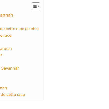
vannah
de cette race de chat
te race
avannah
at
at Savannah
nnah
 de cette race