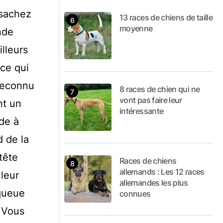
 sachez
13 races de chiens de taille
moyenne
nde
illeurs
 ce qui
 reconnu
8 races de chien qui ne
vont pas faire leur
nt un
intéressante
de à
d de la
tête
Races de chiens
allemands : Les 12 races
leur
allemandes les plus
 queue
connues
? Vous