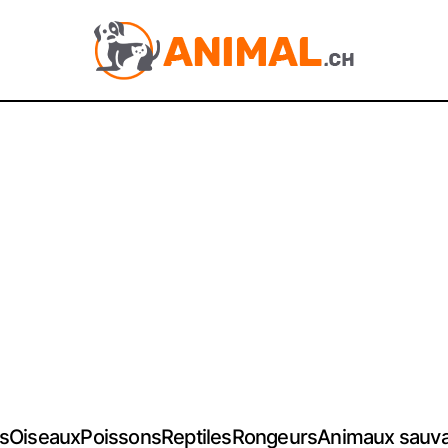
s
Oiseaux
Poissons
Reptiles
Rongeurs
Animaux sauv