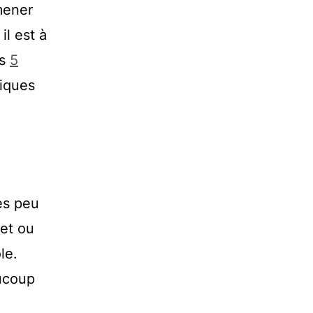
mener
il est à
es
5
miques
ès peu
et ou
le.
aucoup