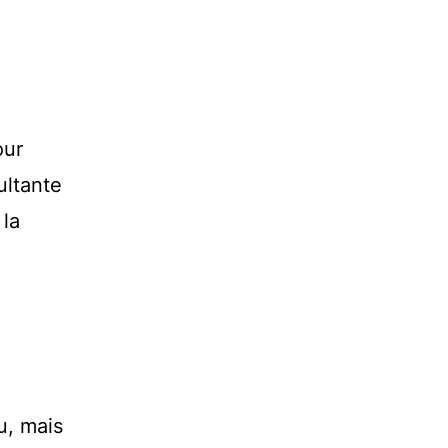
our
ultante
 la
u, mais