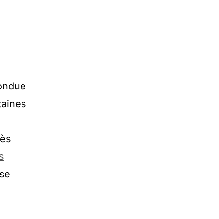
fondue
taines
rès
s
 se
s