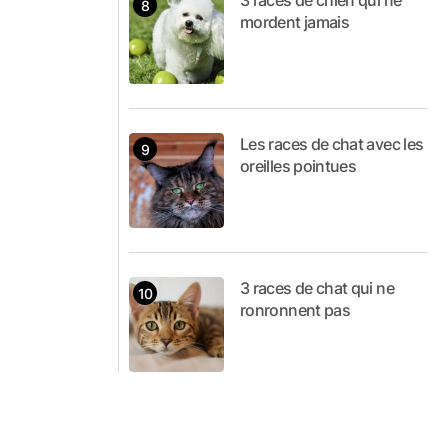
3 races de chien qui ne
mordent jamais
Les races de chat avec les
oreilles pointues
3 races de chat qui ne
ronronnent pas