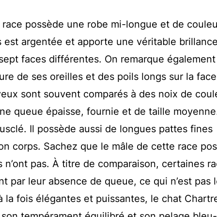
te race possède une robe mi-longue et de couleu
s est argentée et apporte une véritable brillanc
 sept faces différentes. On remarque également
ure de ses oreilles et des poils longs sur la face
 yeux sont souvent comparés à des noix de coul
e queue épaisse, fournie et de taille moyenne
musclé. Il possède aussi de longues pattes fines
son corps. Sachez que le mâle de cette race po
s n’ont pas. À titre de comparaison, certaines r
t par leur absence de queue, ce qui n’est pas l
 la fois élégantes et puissantes, le chat Chartr
son tempérament équilibré et son pelage bleu-