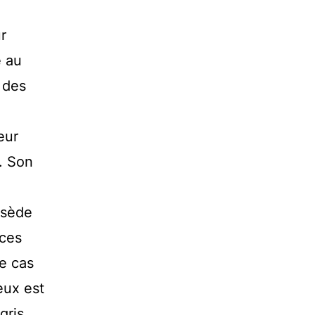
r
e au
 des
eur
. Son
ssède
aces
e cas
eux est
gris