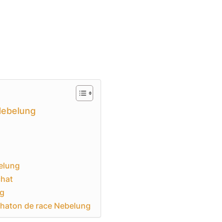
Nebelung
elung
chat
ng
 chaton de race Nebelung