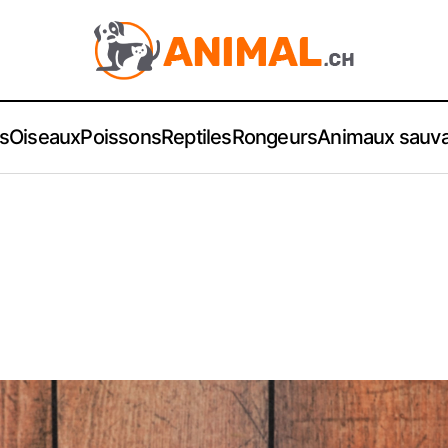
s
Oiseaux
Poissons
Reptiles
Rongeurs
Animaux sauv