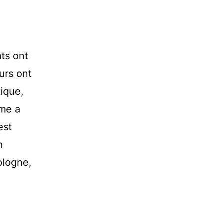
ts ont
eurs ont
tique,
mme a
est
n
ologne,