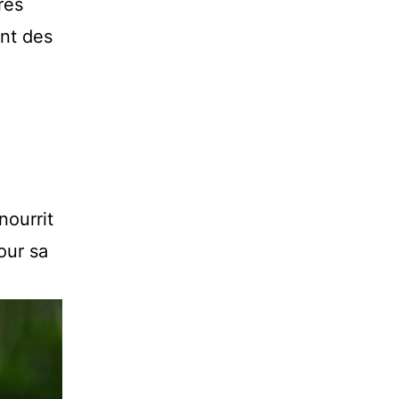
res
nt des
nourrit
our sa