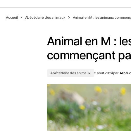
Accueil
Abécédaire des animaux
Animal en M : les animaux commençan
Animal en M : l
commençant par 
Abécédaire des animaux
5 août 2024
par
Arnau