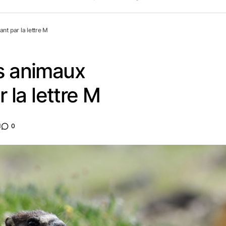
t par la lettre M
es animaux
la lettre M
d
0