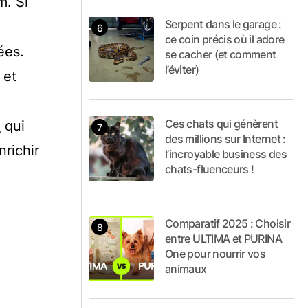
m. Si
Serpent dans le garage :
ce coin précis où il adore
ées.
se cacher (et comment
l’éviter)
 et
Ces chats qui génèrent
H
qui
des millions sur Internet :
nrichir
l’incroyable business des
chats-fluenceurs !
Comparatif 2025 : Choisir
entre ULTIMA et PURINA
One pour nourrir vos
animaux