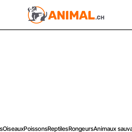
s
Oiseaux
Poissons
Reptiles
Rongeurs
Animaux sauv