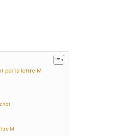
 par la lettre M
nchot
ttre M