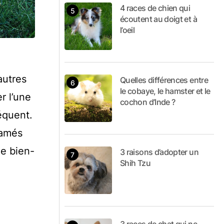
4 races de chien qui
écoutent au doigt et à
l’oeil
autres
Quelles différences entre
le cobaye, le hamster et le
r l’une
cochon d’Inde ?
équent.
famés
le bien-
3 raisons d’adopter un
Shih Tzu