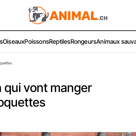
s
Oiseaux
Poissons
Reptiles
Rongeurs
Animaux sauv
quettes
n qui vont manger
oquettes