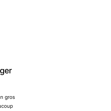
nger
un gros
aucoup