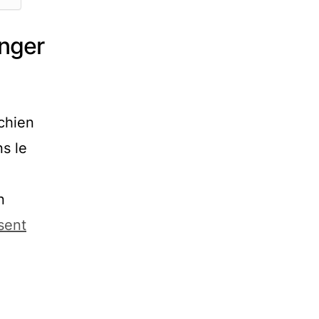
anger
 chien
ns le
n
sent