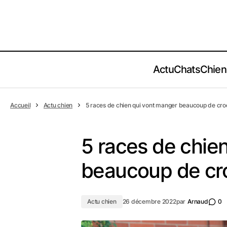
Actu
Chats
Chien
Accueil
Actu chien
5 races de chien qui vont manger beaucoup de cro
5 races de chie
beaucoup de cr
Actu chien
26 décembre 2022
par
Arnaud
0