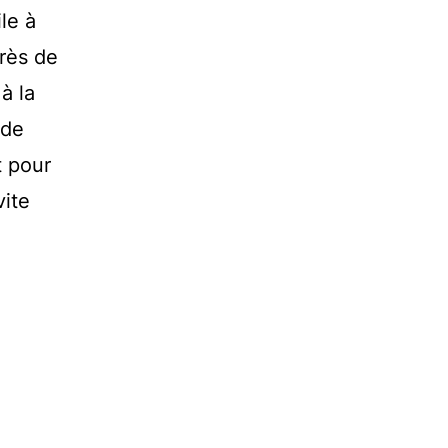
le à
rès de
à la
 de
t pour
vite