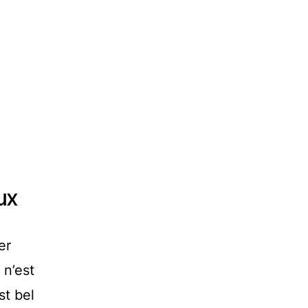
ux
er
 n’est
st bel