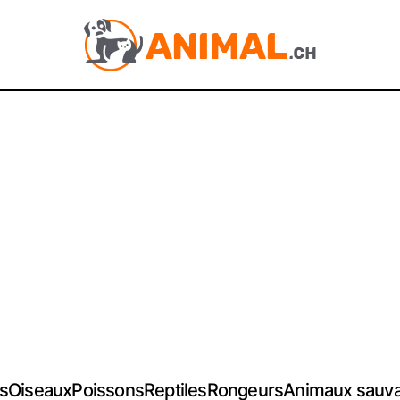
s
Oiseaux
Poissons
Reptiles
Rongeurs
Animaux sauv