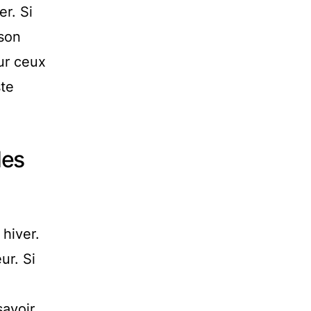
r. Si
 son
ur ceux
ste
des
hiver.
ur. Si
savoir