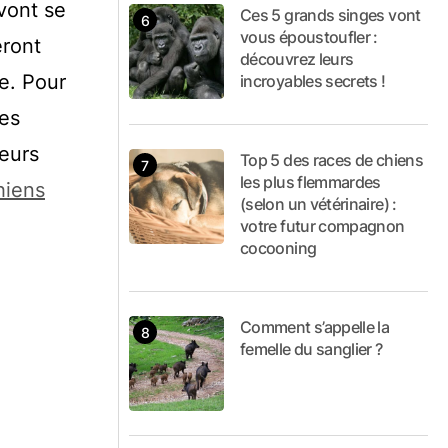
 vont se
Ces 5 grands singes vont
vous époustoufler :
eront
découvrez leurs
ée. Pour
incroyables secrets !
les
leurs
Top 5 des races de chiens
les plus flemmardes
hiens
(selon un vétérinaire) :
votre futur compagnon
cocooning
Comment s’appelle la
femelle du sanglier ?