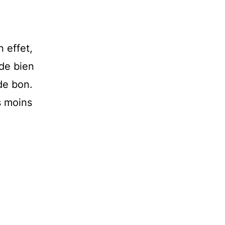
 effet,
 de bien
de bon.
s moins