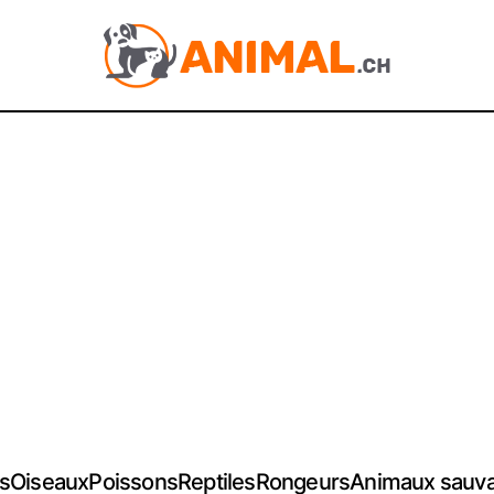
s
Oiseaux
Poissons
Reptiles
Rongeurs
Animaux sauv