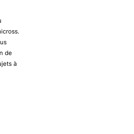
u
icross.
lus
in de
jets à