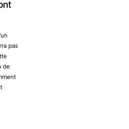
ont
’un
rra pas
tte
n de
amment
t