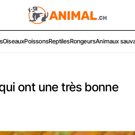
s
Oiseaux
Poissons
Reptiles
Rongeurs
Animaux sauv
qui ont une très bonne