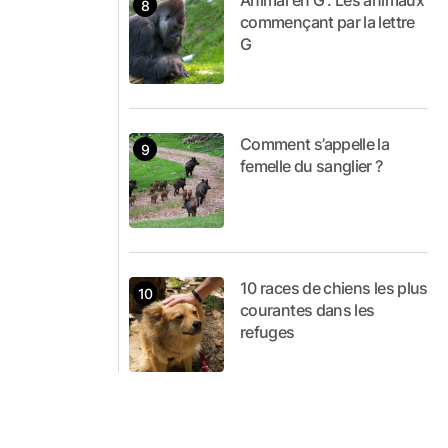
Animal en G : Les animaux
commençant par la lettre
G
Comment s’appelle la
femelle du sanglier ?
10 races de chiens les plus
courantes dans les
refuges