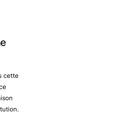
ne
s cette
ce
aison
tution.