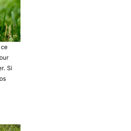
 ce
pour
r. Si
vos