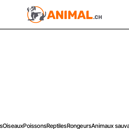
s
Oiseaux
Poissons
Reptiles
Rongeurs
Animaux sauv