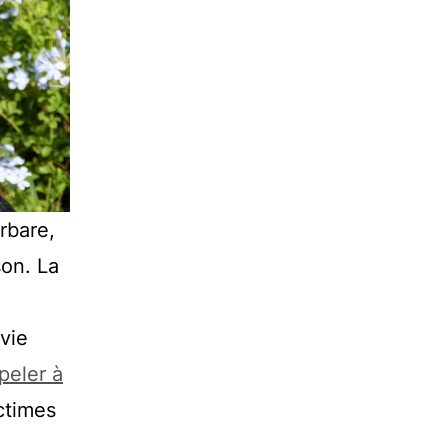
rbare,
son. La
 vie
peler à
ctimes