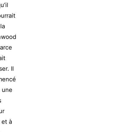
u’il
urrait
la
enwood
parce
it
er. Il
mmencé
à une
s
ur
et à