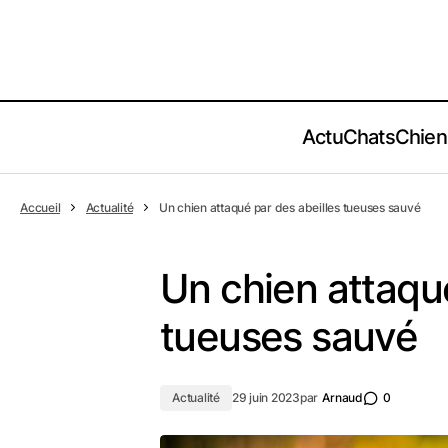
Actu
Chats
Chien
Accueil
Actualité
Un chien attaqué par des abeilles tueuses sauvé
Un chien attaqué
tueuses sauvé
Actualité
29 juin 2023
par
Arnaud
0