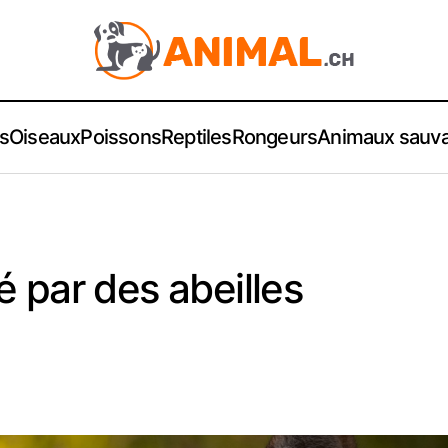
s
Oiseaux
Poissons
Reptiles
Rongeurs
Animaux sauv
 par des abeilles