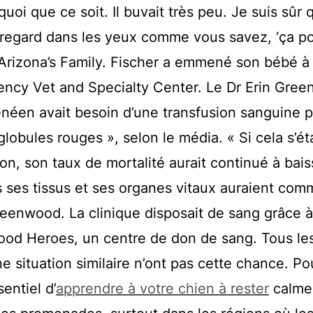
uoi que ce soit. Il buvait très peu. Je suis sûr q
ce regard dans les yeux comme vous savez, ‘ça po
à Arizona’s Family. Fischer a emmené son bébé à 
ency Vet and Specialty Center. Le Dr Erin Gre
néen avait besoin d’une transfusion sanguine 
lobules rouges », selon le média. « Si cela s’éta
on, son taux de mortalité aurait continué à baiss
s ses tissus et ses organes vitaux auraient co
 Greenwood. La clinique disposait de sang grâce 
lood Heroes, un centre de don de sang. Tous le
e situation similaire n’ont pas cette chance. Po
sentiel d’
apprendre à votre chien à rester
calme 