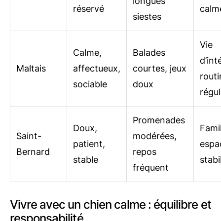
longues
réservé
calm
siestes
Vie
Calme,
Balades
d’int
Maltais
affectueux,
courtes, jeux
rout
sociable
doux
régul
Promenades
Doux,
Fami
Saint-
modérées,
patient,
espa
Bernard
repos
stable
stabi
fréquent
Vivre avec un chien calme : équilibre et
responsabilité