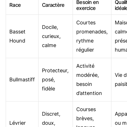
Besoin en
Quali
Race
Caractère
exercice
idéal
Courtes
Mais
Docile,
Basset
promenades,
calm
curieux,
Hound
rythme
prés
calme
régulier
huma
Activité
Protecteur,
modérée,
Vie d
Bullmastiff
posé,
besoin
paisi
fidèle
d’attention
Courses
Discret,
Appa
brèves,
Lévrier
doux,
ou m