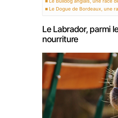
Le Bulldog anglais, une race 
Le Dogue de Bordeaux, une rac
Le Labrador, parmi le
nourriture