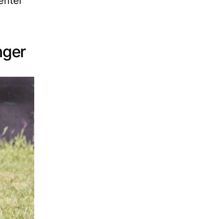
enter
nger