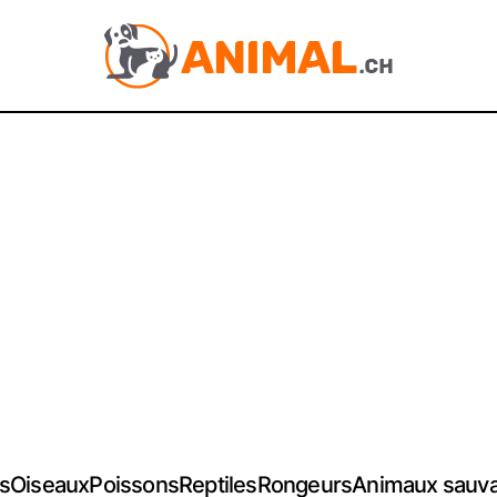
s
Oiseaux
Poissons
Reptiles
Rongeurs
Animaux sauv