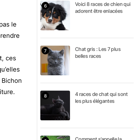
Voici 8 races de chien qui
adorent être enlacées
pas le
prendre
Chat gris : Les 7 plus
belles races
t, ces
u’elles
e Bichon
iture.
4 races de chat qui sont
les plus élégantes
Comment s’appelle la