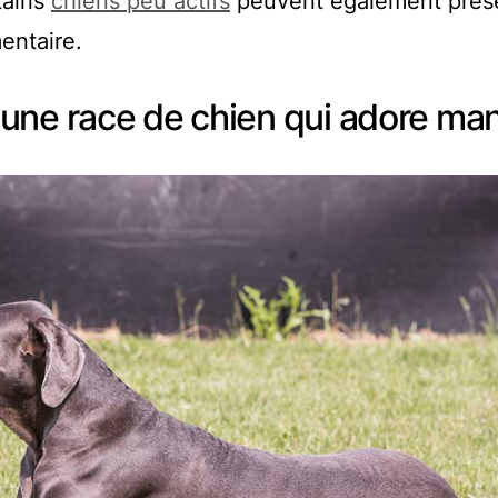
tains
chiens peu actifs
peuvent également prés
entaire.
une race de chien qui adore ma