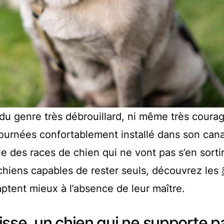
s du genre très débrouillard, ni même très coura
ournées confortablement installé dans son cana
tie des races de chien qui ne vont pas s’en sorti
chiens capables de rester seuls, découvrez les
aptent mieux à l’absence de leur maître.
sse, un chien qui ne supporte pa