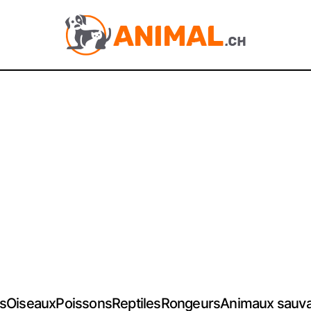
s
Oiseaux
Poissons
Reptiles
Rongeurs
Animaux sauv