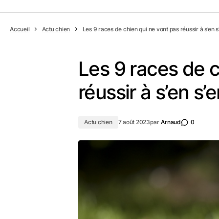
Accueil
Actu chien
Les 9 races de chien qui ne vont pas réussir à s’en s’
Les 9 races de c
réussir à s’en s’
Actu chien
7 août 2023
par
Arnaud
0