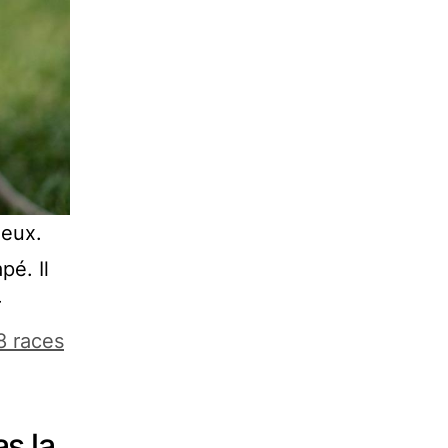
geux.
pé. Il
r
8 races
s la