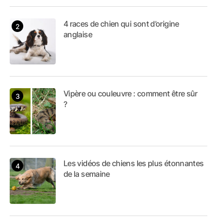
dévouée à l'art de la
4 races de chien qui sont d’origine
rédaction. Mon parcours
anglaise
multiple nourrit ma
créativité, me permettant
d'offrir un contenu riche
et diversifié à mes
Vipère ou couleuvre : comment être sûr
lecteurs.
?
Les vidéos de chiens les plus étonnantes
de la semaine