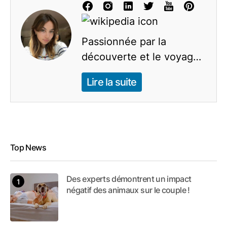
Passionnée par la
découverte et le voyage,
je consacre mes journées
Lire la suite
à explorer l'univers de
l'actualité et des conseils
pratiques. Mon but est de
vous partager mes
connaissances et
Top News
découvertes captivantes.
Forte d'une expérience
Des experts démontrent un impact
négatif des animaux sur le couple !
en communication et en
commerce marketing, je
suis une rédactrice en or,