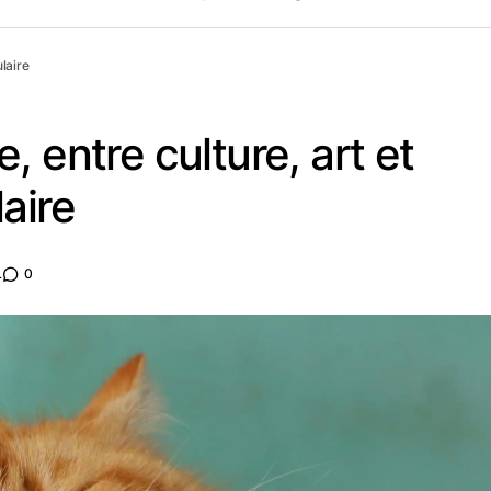
ulaire
, entre culture, art et
aire
L
0