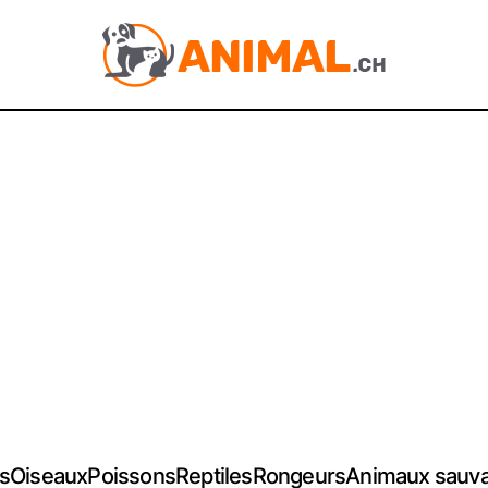
s
Oiseaux
Poissons
Reptiles
Rongeurs
Animaux sauv