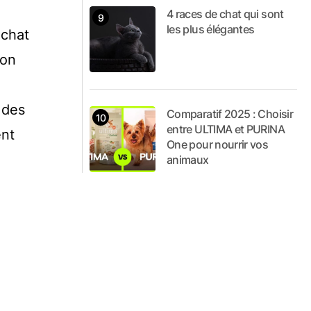
4 races de chat qui sont
les plus élégantes
 chat
lon
 des
Comparatif 2025 : Choisir
entre ULTIMA et PURINA
ent
One pour nourrir vos
animaux