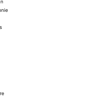
un
onie
s
re