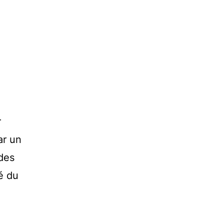
r
ar un
des
té du