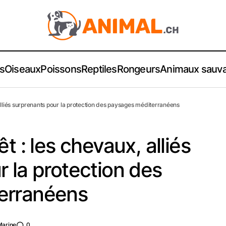
s
Oiseaux
Poissons
Reptiles
Rongeurs
Animaux sauv
 alliés surprenants pour la protection des paysages méditerranéens
t : les chevaux, alliés
 la protection des
erranéens
Marine
0