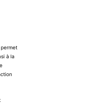
r permet
i à la
re
action
t