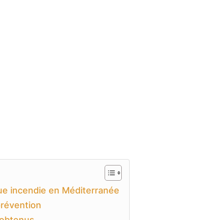
ue incendie en Méditerranée
prévention
 obtenus