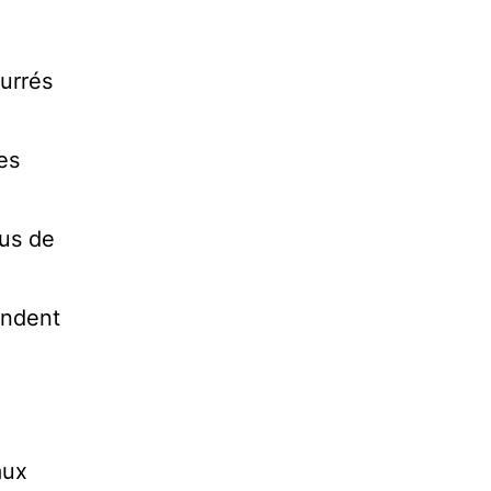
urrés
es
lus de
endent
aux