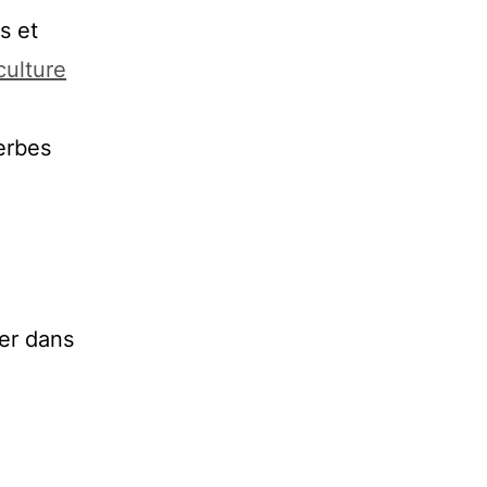
s et
culture
erbes
ier dans