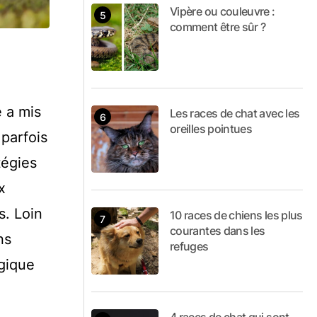
Vipère ou couleuvre :
comment être sûr ?
 a mis
Les races de chat avec les
oreilles pointues
 parfois
tégies
x
s. Loin
10 races de chiens les plus
courantes dans les
ns
refuges
gique