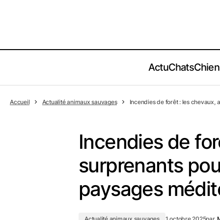
Actu
Chats
Chien
Accueil
Actualité animaux sauvages
Incendies de forêt : les chevaux,
Incendies de forê
surprenants pour
paysages médit
Actualité animaux sauvages
1 octobre 2025
par