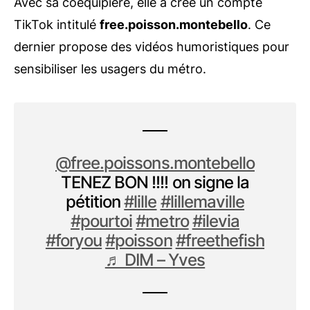
Avec sa coéquipière, elle a créé un compte
TikTok intitulé
free.poisson.montebello
. Ce
dernier propose des vidéos humoristiques pour
sensibiliser les usagers du métro.
@free.poissons.montebello
TENEZ BON !!!! on signe la
pétition
#lille
#lillemaville
#pourtoi
#metro
#ilevia
#foryou
#poisson
#freethefish
♬ DIM – Yves