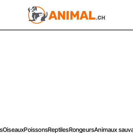
s
Oiseaux
Poissons
Reptiles
Rongeurs
Animaux sauv