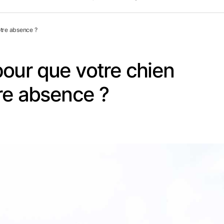
otre absence ?
our que votre chien
tre absence ?