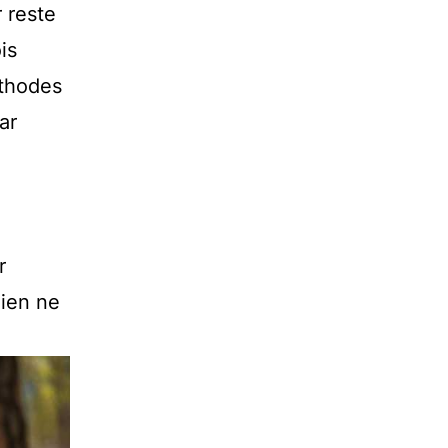
 reste
is
éthodes
ar
r
hien ne