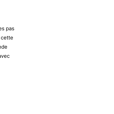
es pas
 cette
nde
 avec