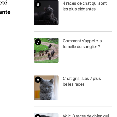
eté
4 races de chat qui sont
les plus élégantes
nante
Comment s’appelle la
femelle du sanglier ?
Chat gris : Les 7 plus
belles races
Voici 8 races de chien qui