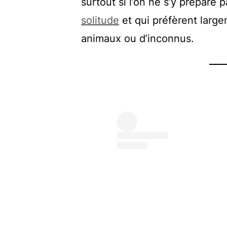
surtout si l’on ne s’y prépare p
solitude
et qui préfèrent large
animaux ou d’inconnus.