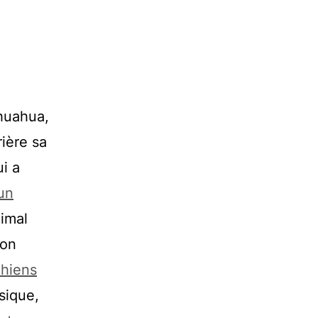
ihuahua,
rière sa
ui a
un
nimal
ion
chiens
ssique,