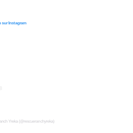
on sur Instagram
Ranch Yreka (@rescueranchyreka)