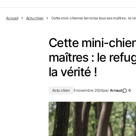
Accueil
Actu chien
Cette mini-chienne terrorise tous ses maîtres : le r
Cette mini-chien
maîtres : le ref
la vérité !
Actu chien
5 novembre 2024
par
Arnaud
0