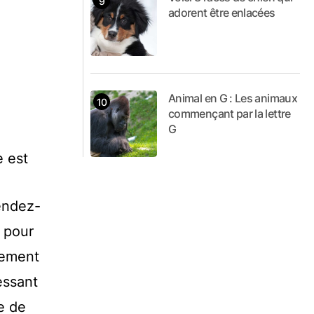
adorent être enlacées
Animal en G : Les animaux
commençant par la lettre
G
e est
rendez-
s pour
lement
essant
e de