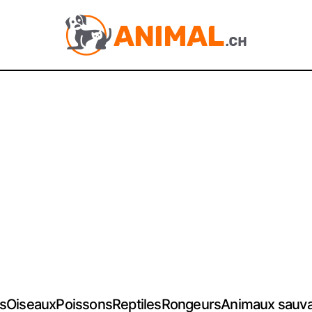
s
Oiseaux
Poissons
Reptiles
Rongeurs
Animaux sauv