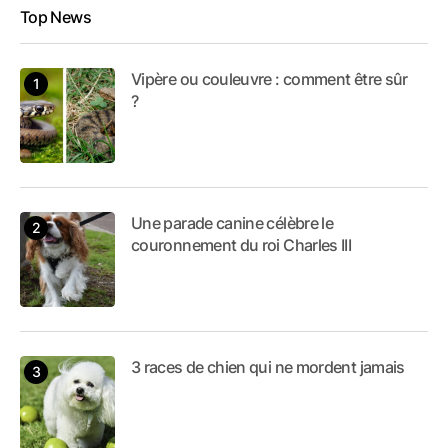
connaissances et
Top News
découvertes captivantes.
Forte d'une expérience
Vipère ou couleuvre : comment être sûr
?
en communication et en
commerce marketing, je
suis une rédactrice en or,
dévouée à l'art de la
Une parade canine célèbre le
rédaction. Mon parcours
couronnement du roi Charles III
multiple nourrit ma
créativité, me permettant
d'offrir un contenu riche
et diversifié à mes
3 races de chien qui ne mordent jamais
lecteurs.