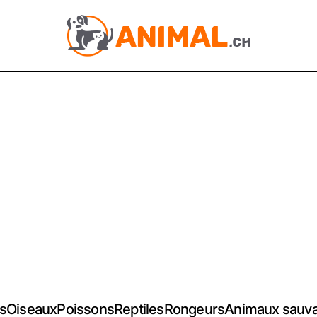
s
Oiseaux
Poissons
Reptiles
Rongeurs
Animaux sauv