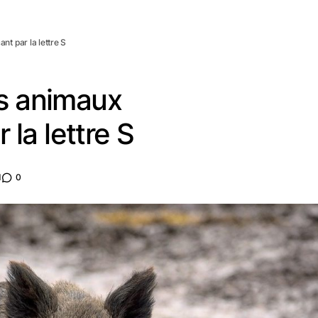
t par la lettre S
es animaux
la lettre S
d
0