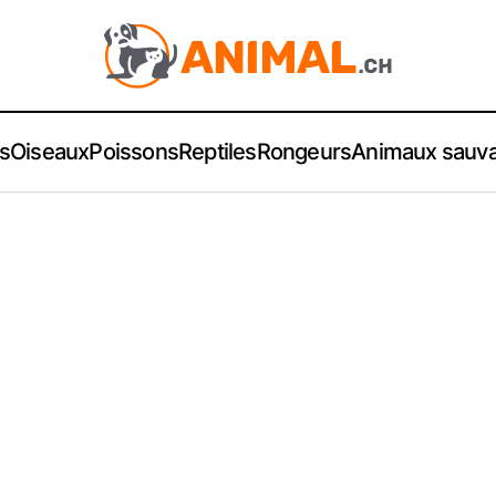
s
Oiseaux
Poissons
Reptiles
Rongeurs
Animaux sauv