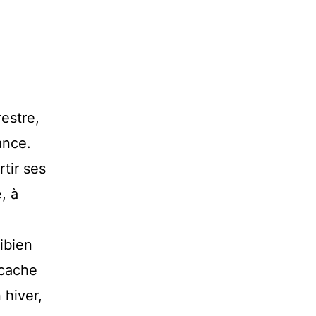
estre,
ance.
rtir ses
, à
ibien
 cache
 hiver,