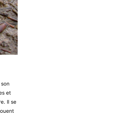
 son
es et
e. Il se
jouent