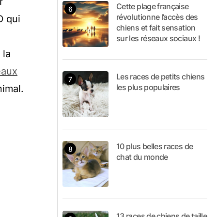
r
Cette plage française
révolutionne l’accès des
D qui
chiens et fait sensation
sur les réseaux sociaux !
 la
eaux
Les races de petits chiens
les plus populaires
imal.
10 plus belles races de
chat du monde
13 races de chiens de taille